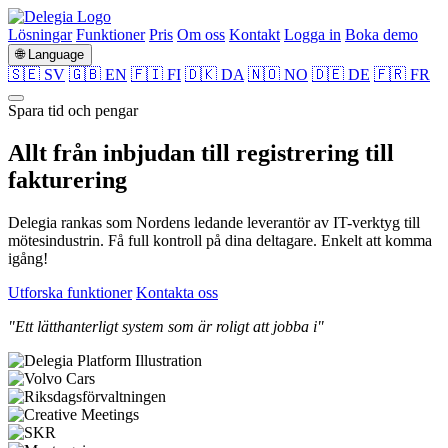
Lösningar
Funktioner
Pris
Om oss
Kontakt
Logga in
Boka demo
🌐 Language
🇸🇪 SV
🇬🇧 EN
🇫🇮 FI
🇩🇰 DA
🇳🇴 NO
🇩🇪 DE
🇫🇷 FR
Spara tid och pengar
Allt från
inbjudan
till
registrering
till
fakturering
Delegia rankas som Nordens ledande leverantör av IT-verktyg till
mötesindustrin. Få full kontroll på dina deltagare. Enkelt att komma
igång!
Utforska funktioner
Kontakta oss
"Ett lätthanterligt system som är roligt att jobba i"