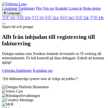
Lösningar
Funktioner
Pris
Om oss
Kontakt
Logga in
Boka demo
🌐 Language
🇸🇪 SV
🇬🇧 EN
🇫🇮 FI
🇩🇰 DA
🇳🇴 NO
🇩🇪 DE
🇫🇷 FR
Spara tid och pengar
Allt från
inbjudan
till
registrering
till
fakturering
Delegia rankas som Nordens ledande leverantör av IT-verktyg till
mötesindustrin. Få full kontroll på dina deltagare. Enkelt att komma
igång!
Utforska funktioner
Kontakta oss
"Ett lätthanterligt system som är roligt att jobba i"