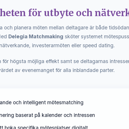
heten för utbyte och nätve
a och planera möten mellan deltagare är både tidsöda
Med
Delegia Matchmaking
sköter systemet mötespussl
nätverkande, investerarmöten eller speed dating.
ör högsta möjliga effekt samt se deltagarnas intresse
värdet av evenemanget för alla inblandade parter.
ande och intelligent mötesmatching
anering baserat på kalender och intressen
tt boka specifika mötesplatser digitalt