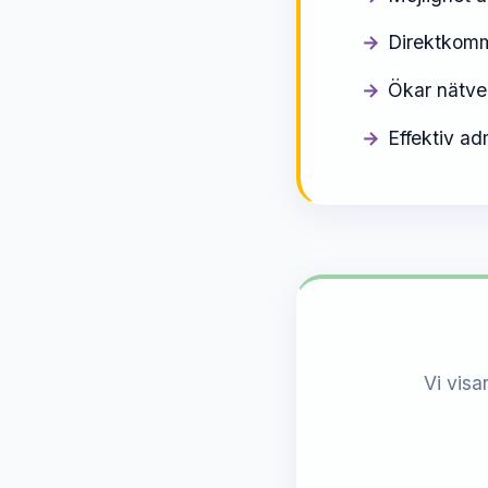
Direktkomm
Ökar nätve
Effektiv ad
Vi visa