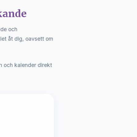
rkande
nde och
et åt dig, oavsett om
n och kalender direkt