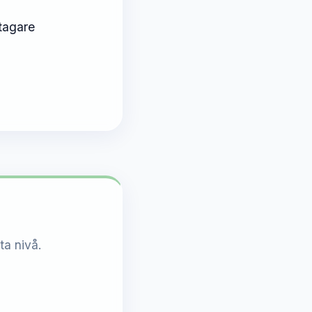
tagare
?
ta nivå.