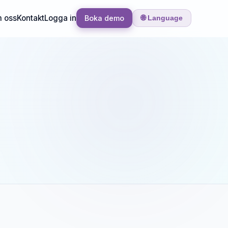
 oss
Kontakt
Logga in
Boka demo
🌐 Language