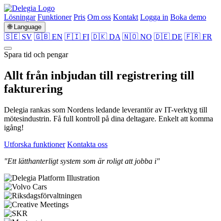
Lösningar
Funktioner
Pris
Om oss
Kontakt
Logga in
Boka demo
🌐 Language
🇸🇪 SV
🇬🇧 EN
🇫🇮 FI
🇩🇰 DA
🇳🇴 NO
🇩🇪 DE
🇫🇷 FR
Spara tid och pengar
Allt från
inbjudan
till
registrering
till
fakturering
Delegia rankas som Nordens ledande leverantör av IT-verktyg till
mötesindustrin. Få full kontroll på dina deltagare. Enkelt att komma
igång!
Utforska funktioner
Kontakta oss
"Ett lätthanterligt system som är roligt att jobba i"