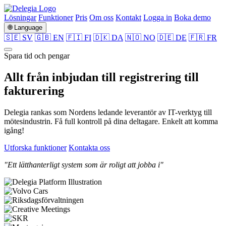
Lösningar
Funktioner
Pris
Om oss
Kontakt
Logga in
Boka demo
🌐 Language
🇸🇪 SV
🇬🇧 EN
🇫🇮 FI
🇩🇰 DA
🇳🇴 NO
🇩🇪 DE
🇫🇷 FR
Spara tid och pengar
Allt från
inbjudan
till
registrering
till
fakturering
Delegia rankas som Nordens ledande leverantör av IT-verktyg till
mötesindustrin. Få full kontroll på dina deltagare. Enkelt att komma
igång!
Utforska funktioner
Kontakta oss
"Ett lätthanterligt system som är roligt att jobba i"