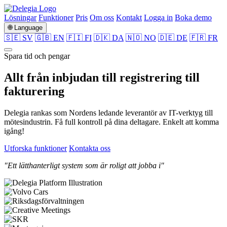
Lösningar
Funktioner
Pris
Om oss
Kontakt
Logga in
Boka demo
🌐 Language
🇸🇪 SV
🇬🇧 EN
🇫🇮 FI
🇩🇰 DA
🇳🇴 NO
🇩🇪 DE
🇫🇷 FR
Spara tid och pengar
Allt från
inbjudan
till
registrering
till
fakturering
Delegia rankas som Nordens ledande leverantör av IT-verktyg till
mötesindustrin. Få full kontroll på dina deltagare. Enkelt att komma
igång!
Utforska funktioner
Kontakta oss
"Ett lätthanterligt system som är roligt att jobba i"