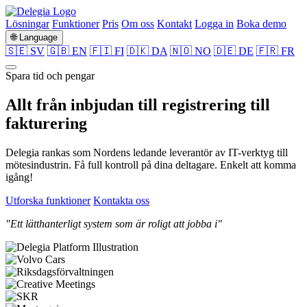
Lösningar
Funktioner
Pris
Om oss
Kontakt
Logga in
Boka demo
🌐 Language
🇸🇪 SV
🇬🇧 EN
🇫🇮 FI
🇩🇰 DA
🇳🇴 NO
🇩🇪 DE
🇫🇷 FR
Spara tid och pengar
Allt från
inbjudan
till
registrering
till
fakturering
Delegia rankas som Nordens ledande leverantör av IT-verktyg till
mötesindustrin. Få full kontroll på dina deltagare. Enkelt att komma
igång!
Utforska funktioner
Kontakta oss
"Ett lätthanterligt system som är roligt att jobba i"