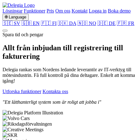
Lösningar
Funktioner
Pris
Om oss
Kontakt
Logga in
Boka demo
🌐 Language
🇸🇪 SV
🇬🇧 EN
🇫🇮 FI
🇩🇰 DA
🇳🇴 NO
🇩🇪 DE
🇫🇷 FR
Spara tid och pengar
Allt från
inbjudan
till
registrering
till
fakturering
Delegia rankas som Nordens ledande leverantör av IT-verktyg till
mötesindustrin. Få full kontroll på dina deltagare. Enkelt att komma
igång!
Utforska funktioner
Kontakta oss
"Ett lätthanterligt system som är roligt att jobba i"