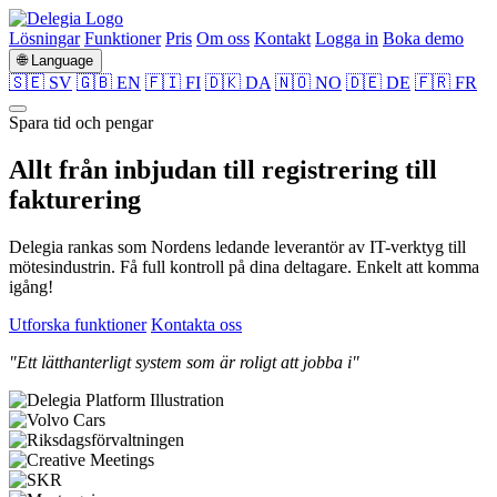
Lösningar
Funktioner
Pris
Om oss
Kontakt
Logga in
Boka demo
🌐 Language
🇸🇪 SV
🇬🇧 EN
🇫🇮 FI
🇩🇰 DA
🇳🇴 NO
🇩🇪 DE
🇫🇷 FR
Spara tid och pengar
Allt från
inbjudan
till
registrering
till
fakturering
Delegia rankas som Nordens ledande leverantör av IT-verktyg till
mötesindustrin. Få full kontroll på dina deltagare. Enkelt att komma
igång!
Utforska funktioner
Kontakta oss
"Ett lätthanterligt system som är roligt att jobba i"