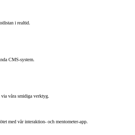
listan i realtid.
vända CMS-system.
 via våra smidiga verktyg.
tet med vår interaktion- och mentometer-app.