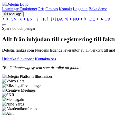
Lösningar
Funktioner
Pris
Om oss
Kontakt
Logga in
Boka demo
🌐 Language
🇸🇪 SV
🇬🇧 EN
🇫🇮 FI
🇩🇰 DA
🇳🇴 NO
🇩🇪 DE
🇫🇷 FR
Spara tid och pengar
Allt från
inbjudan
till
registrering
till
fakt
Delegia rankas som Nordens ledande leverantör av IT-verktyg till möte
Utforska funktioner
Kontakta oss
"Ett lätthanterligt system som är roligt att jobba i"