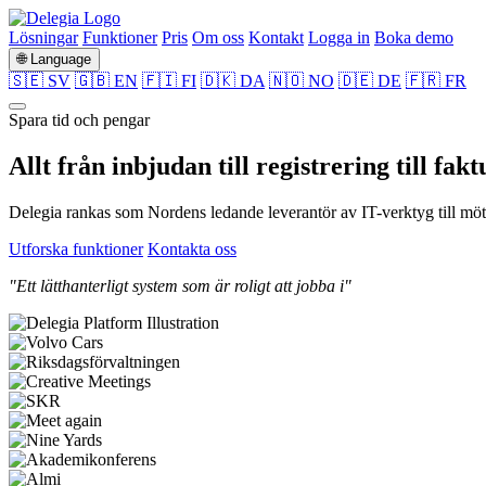
Lösningar
Funktioner
Pris
Om oss
Kontakt
Logga in
Boka demo
🌐 Language
🇸🇪 SV
🇬🇧 EN
🇫🇮 FI
🇩🇰 DA
🇳🇴 NO
🇩🇪 DE
🇫🇷 FR
Spara tid och pengar
Allt från
inbjudan
till
registrering
till
fakt
Delegia rankas som Nordens ledande leverantör av IT-verktyg till möte
Utforska funktioner
Kontakta oss
"Ett lätthanterligt system som är roligt att jobba i"