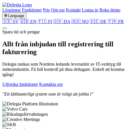
Lösningar
Funktioner
Pris
Om oss
Kontakt
Logga in
Boka demo
🌐 Language
🇸🇪 SV
🇬🇧 EN
🇫🇮 FI
🇩🇰 DA
🇳🇴 NO
🇩🇪 DE
🇫🇷 FR
Spara tid och pengar
Allt från
inbjudan
till
registrering
till
fakturering
Delegia rankas som Nordens ledande leverantör av IT-verktyg till
mötesindustrin. Få full kontroll på dina deltagare. Enkelt att komma
igång!
Utforska funktioner
Kontakta oss
"Ett lätthanterligt system som är roligt att jobba i"