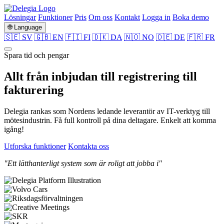
Lösningar
Funktioner
Pris
Om oss
Kontakt
Logga in
Boka demo
🌐 Language
🇸🇪 SV
🇬🇧 EN
🇫🇮 FI
🇩🇰 DA
🇳🇴 NO
🇩🇪 DE
🇫🇷 FR
Spara tid och pengar
Allt från
inbjudan
till
registrering
till
fakturering
Delegia rankas som Nordens ledande leverantör av IT-verktyg till
mötesindustrin. Få full kontroll på dina deltagare. Enkelt att komma
igång!
Utforska funktioner
Kontakta oss
"Ett lätthanterligt system som är roligt att jobba i"