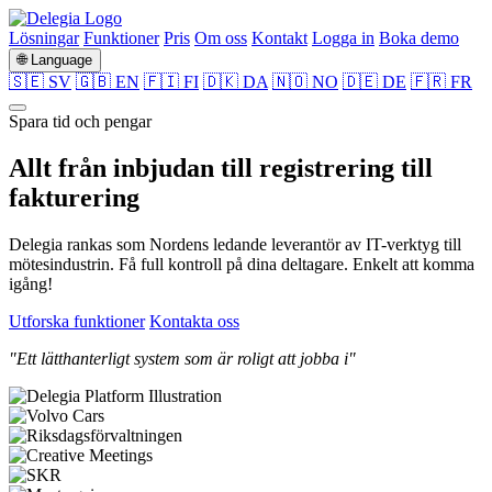
Lösningar
Funktioner
Pris
Om oss
Kontakt
Logga in
Boka demo
🌐 Language
🇸🇪 SV
🇬🇧 EN
🇫🇮 FI
🇩🇰 DA
🇳🇴 NO
🇩🇪 DE
🇫🇷 FR
Spara tid och pengar
Allt från
inbjudan
till
registrering
till
fakturering
Delegia rankas som Nordens ledande leverantör av IT-verktyg till
mötesindustrin. Få full kontroll på dina deltagare. Enkelt att komma
igång!
Utforska funktioner
Kontakta oss
"Ett lätthanterligt system som är roligt att jobba i"