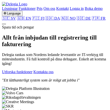
Lösningar
Funktioner
Pris
Om oss
Kontakt
Logga in
Boka demo
🌐 Language
🇸🇪 SV
🇬🇧 EN
🇫🇮 FI
🇩🇰 DA
🇳🇴 NO
🇩🇪 DE
🇫🇷 FR
Spara tid och pengar
Allt från
inbjudan
till
registrering
till
fakturering
Delegia rankas som Nordens ledande leverantör av IT-verktyg till
mötesindustrin. Få full kontroll på dina deltagare. Enkelt att komma
igång!
Utforska funktioner
Kontakta oss
"Ett lätthanterligt system som är roligt att jobba i"