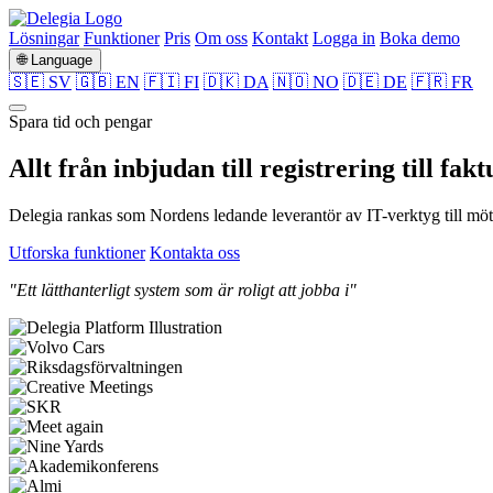
Lösningar
Funktioner
Pris
Om oss
Kontakt
Logga in
Boka demo
🌐 Language
🇸🇪 SV
🇬🇧 EN
🇫🇮 FI
🇩🇰 DA
🇳🇴 NO
🇩🇪 DE
🇫🇷 FR
Spara tid och pengar
Allt från
inbjudan
till
registrering
till
fakt
Delegia rankas som Nordens ledande leverantör av IT-verktyg till möte
Utforska funktioner
Kontakta oss
"Ett lätthanterligt system som är roligt att jobba i"