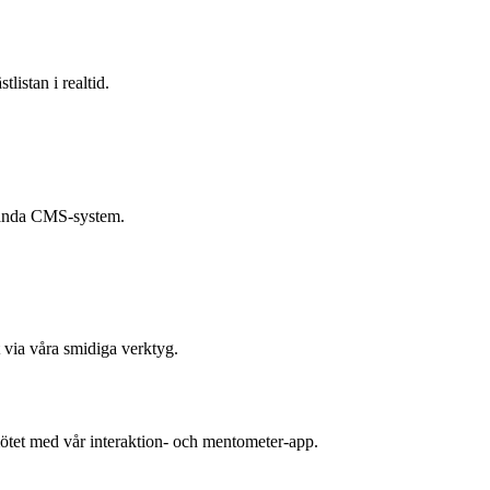
listan i realtid.
vända CMS-system.
 via våra smidiga verktyg.
tet med vår interaktion- och mentometer-app.