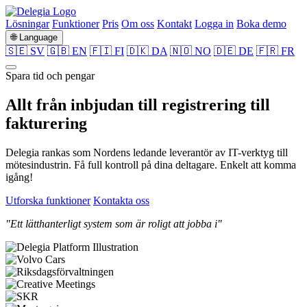
Lösningar
Funktioner
Pris
Om oss
Kontakt
Logga in
Boka demo
🌐 Language
🇸🇪 SV
🇬🇧 EN
🇫🇮 FI
🇩🇰 DA
🇳🇴 NO
🇩🇪 DE
🇫🇷 FR
Spara tid och pengar
Allt från
inbjudan
till
registrering
till
fakturering
Delegia rankas som Nordens ledande leverantör av IT-verktyg till
mötesindustrin. Få full kontroll på dina deltagare. Enkelt att komma
igång!
Utforska funktioner
Kontakta oss
"Ett lätthanterligt system som är roligt att jobba i"