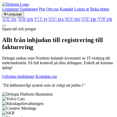
Lösningar
Funktioner
Pris
Om oss
Kontakt
Logga in
Boka demo
🌐 Language
🇸🇪 SV
🇬🇧 EN
🇫🇮 FI
🇩🇰 DA
🇳🇴 NO
🇩🇪 DE
🇫🇷 FR
Spara tid och pengar
Allt från
inbjudan
till
registrering
till
fakturering
Delegia rankas som Nordens ledande leverantör av IT-verktyg till
mötesindustrin. Få full kontroll på dina deltagare. Enkelt att komma
igång!
Utforska funktioner
Kontakta oss
"Ett lätthanterligt system som är roligt att jobba i"