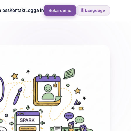
 oss
Kontakt
Logga in
Boka demo
🌐 Language