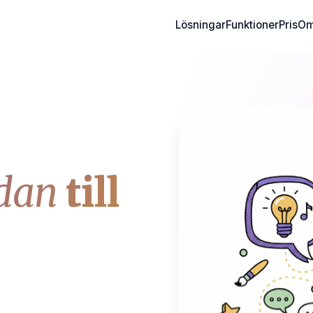
Lösningar
Funktioner
Pris
Om
dan
till