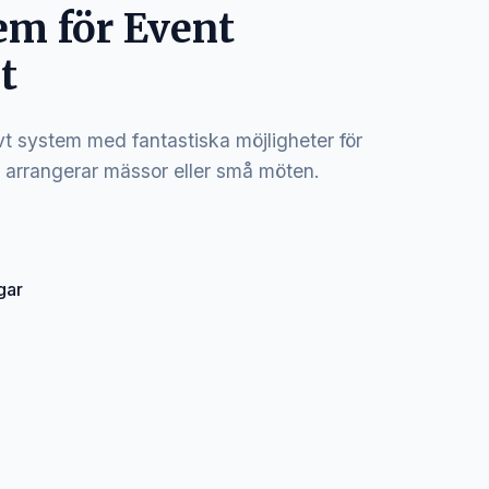
em för Event
t
vt system med fantastiska möjligheter för
 arrangerar mässor eller små möten.
gar