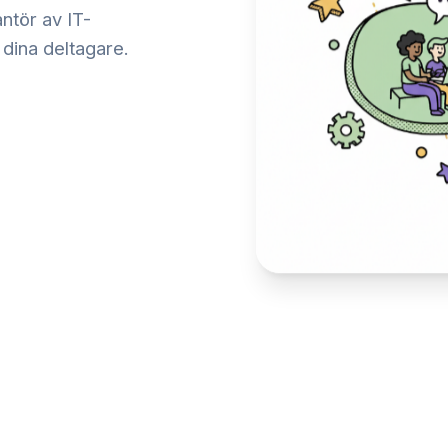
ntör av IT-
å dina deltagare.