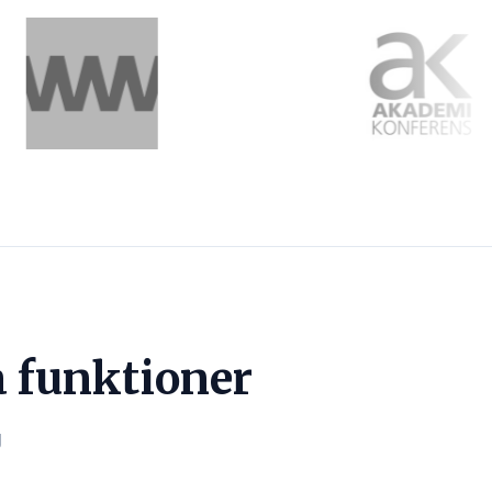
a funktioner
g