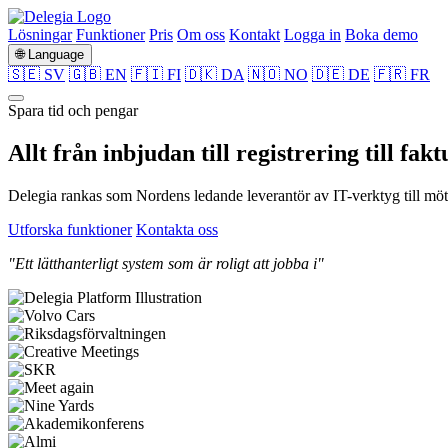
Lösningar
Funktioner
Pris
Om oss
Kontakt
Logga in
Boka demo
🌐 Language
🇸🇪 SV
🇬🇧 EN
🇫🇮 FI
🇩🇰 DA
🇳🇴 NO
🇩🇪 DE
🇫🇷 FR
Spara tid och pengar
Allt från
inbjudan
till
registrering
till
fakt
Delegia rankas som Nordens ledande leverantör av IT-verktyg till möte
Utforska funktioner
Kontakta oss
"Ett lätthanterligt system som är roligt att jobba i"