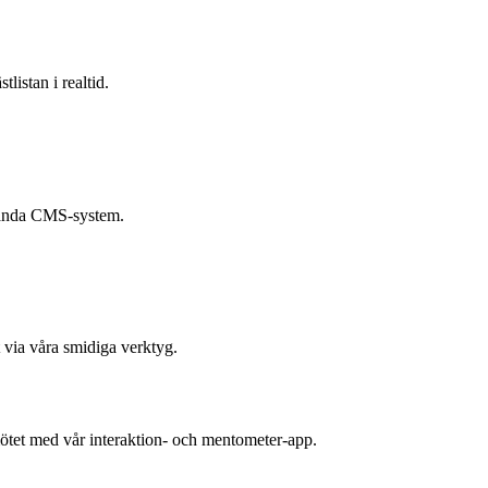
listan i realtid.
vända CMS-system.
 via våra smidiga verktyg.
tet med vår interaktion- och mentometer-app.