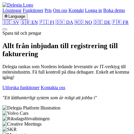
Lösningar
Funktioner
Pris
Om oss
Kontakt
Logga in
Boka demo
🌐 Language
🇸🇪 SV
🇬🇧 EN
🇫🇮 FI
🇩🇰 DA
🇳🇴 NO
🇩🇪 DE
🇫🇷 FR
Spara tid och pengar
Allt från
inbjudan
till
registrering
till
fakturering
Delegia rankas som Nordens ledande leverantör av IT-verktyg till
mötesindustrin. Få full kontroll på dina deltagare. Enkelt att komma
igång!
Utforska funktioner
Kontakta oss
"Ett lätthanterligt system som är roligt att jobba i"