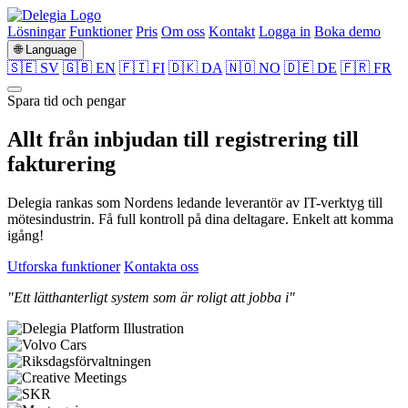
Lösningar
Funktioner
Pris
Om oss
Kontakt
Logga in
Boka demo
🌐 Language
🇸🇪 SV
🇬🇧 EN
🇫🇮 FI
🇩🇰 DA
🇳🇴 NO
🇩🇪 DE
🇫🇷 FR
Spara tid och pengar
Allt från
inbjudan
till
registrering
till
fakturering
Delegia rankas som Nordens ledande leverantör av IT-verktyg till
mötesindustrin. Få full kontroll på dina deltagare. Enkelt att komma
igång!
Utforska funktioner
Kontakta oss
"Ett lätthanterligt system som är roligt att jobba i"