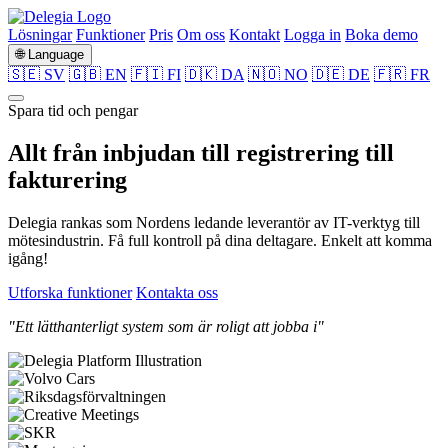
Lösningar
Funktioner
Pris
Om oss
Kontakt
Logga in
Boka demo
🌐 Language
🇸🇪 SV
🇬🇧 EN
🇫🇮 FI
🇩🇰 DA
🇳🇴 NO
🇩🇪 DE
🇫🇷 FR
Spara tid och pengar
Allt från
inbjudan
till
registrering
till
fakturering
Delegia rankas som Nordens ledande leverantör av IT-verktyg till
mötesindustrin. Få full kontroll på dina deltagare. Enkelt att komma
igång!
Utforska funktioner
Kontakta oss
"Ett lätthanterligt system som är roligt att jobba i"