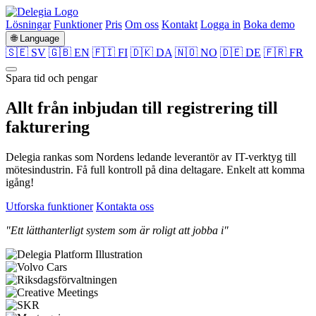
Lösningar
Funktioner
Pris
Om oss
Kontakt
Logga in
Boka demo
🌐 Language
🇸🇪 SV
🇬🇧 EN
🇫🇮 FI
🇩🇰 DA
🇳🇴 NO
🇩🇪 DE
🇫🇷 FR
Spara tid och pengar
Allt från
inbjudan
till
registrering
till
fakturering
Delegia rankas som Nordens ledande leverantör av IT-verktyg till
mötesindustrin. Få full kontroll på dina deltagare. Enkelt att komma
igång!
Utforska funktioner
Kontakta oss
"Ett lätthanterligt system som är roligt att jobba i"