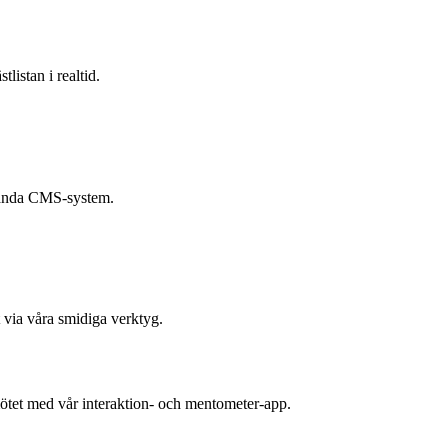
listan i realtid.
vända CMS-system.
 via våra smidiga verktyg.
tet med vår interaktion- och mentometer-app.