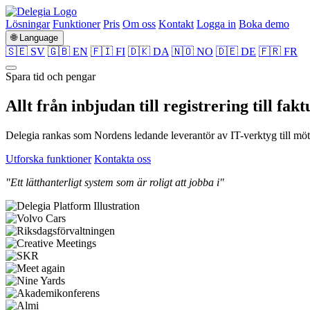
Lösningar
Funktioner
Pris
Om oss
Kontakt
Logga in
Boka demo
🌐 Language
🇸🇪 SV
🇬🇧 EN
🇫🇮 FI
🇩🇰 DA
🇳🇴 NO
🇩🇪 DE
🇫🇷 FR
Spara tid och pengar
Allt från
inbjudan
till
registrering
till
fakt
Delegia rankas som Nordens ledande leverantör av IT-verktyg till möte
Utforska funktioner
Kontakta oss
"Ett lätthanterligt system som är roligt att jobba i"