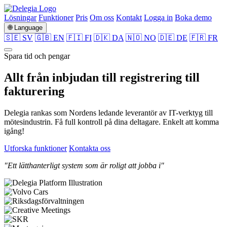
Lösningar
Funktioner
Pris
Om oss
Kontakt
Logga in
Boka demo
🌐 Language
🇸🇪 SV
🇬🇧 EN
🇫🇮 FI
🇩🇰 DA
🇳🇴 NO
🇩🇪 DE
🇫🇷 FR
Spara tid och pengar
Allt från
inbjudan
till
registrering
till
fakturering
Delegia rankas som Nordens ledande leverantör av IT-verktyg till
mötesindustrin. Få full kontroll på dina deltagare. Enkelt att komma
igång!
Utforska funktioner
Kontakta oss
"Ett lätthanterligt system som är roligt att jobba i"