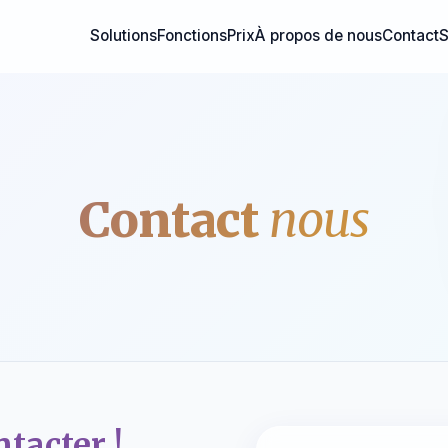
Solutions
Fonctions
Prix
À propos de nous
Contact
S
Contact
nous
tacter !