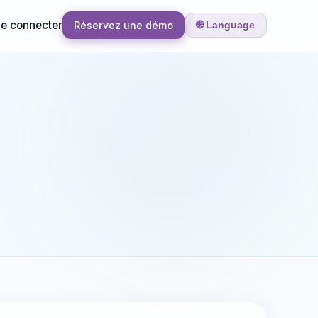
e connecter
Réservez une démo
🌐 Language