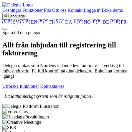
Lösningar
Funktioner
Pris
Om oss
Kontakt
Logga in
Boka demo
🌐 Language
🇸🇪 SV
🇬🇧 EN
🇫🇮 FI
🇩🇰 DA
🇳🇴 NO
🇩🇪 DE
🇫🇷 FR
Spara tid och pengar
Allt från
inbjudan
till
registrering
till
fakturering
Delegia rankas som Nordens ledande leverantör av IT-verktyg till
mötesindustrin. Få full kontroll på dina deltagare. Enkelt att komma
igång!
Utforska funktioner
Kontakta oss
"Ett lätthanterligt system som är roligt att jobba i"