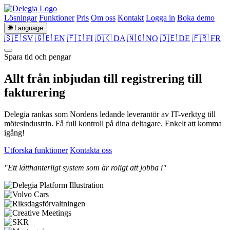
Lösningar
Funktioner
Pris
Om oss
Kontakt
Logga in
Boka demo
🌐 Language
🇸🇪 SV
🇬🇧 EN
🇫🇮 FI
🇩🇰 DA
🇳🇴 NO
🇩🇪 DE
🇫🇷 FR
Spara tid och pengar
Allt från
inbjudan
till
registrering
till
fakturering
Delegia rankas som Nordens ledande leverantör av IT-verktyg till
mötesindustrin. Få full kontroll på dina deltagare. Enkelt att komma
igång!
Utforska funktioner
Kontakta oss
"Ett lätthanterligt system som är roligt att jobba i"