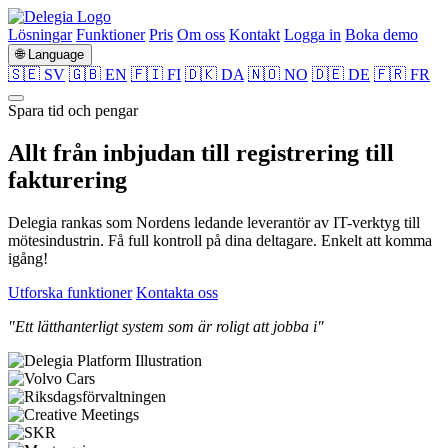
Lösningar
Funktioner
Pris
Om oss
Kontakt
Logga in
Boka demo
🌐 Language
🇸🇪 SV
🇬🇧 EN
🇫🇮 FI
🇩🇰 DA
🇳🇴 NO
🇩🇪 DE
🇫🇷 FR
Spara tid och pengar
Allt från
inbjudan
till
registrering
till
fakturering
Delegia rankas som Nordens ledande leverantör av IT-verktyg till
mötesindustrin. Få full kontroll på dina deltagare. Enkelt att komma
igång!
Utforska funktioner
Kontakta oss
"Ett lätthanterligt system som är roligt att jobba i"