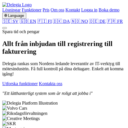
Lösningar
Funktioner
Pris
Om oss
Kontakt
Logga in
Boka demo
🌐 Language
🇸🇪 SV
🇬🇧 EN
🇫🇮 FI
🇩🇰 DA
🇳🇴 NO
🇩🇪 DE
🇫🇷 FR
Spara tid och pengar
Allt från
inbjudan
till
registrering
till
fakturering
Delegia rankas som Nordens ledande leverantör av IT-verktyg till
mötesindustrin. Få full kontroll på dina deltagare. Enkelt att komma
igång!
Utforska funktioner
Kontakta oss
"Ett lätthanterligt system som är roligt att jobba i"